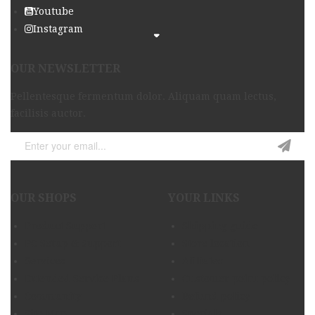
Youtube
Instagram
OUR NEWSLETTER
Pellentesque fermentum dolor. Aliquam quam lectus,
facilisis auctor.
OUR SHOPS
YOUR LINKS
Product Support
Shipping guide
PC Setup & Support
Store location
Services
Afiliates
Extended Service Plans
Customer point policy
Community
Refund policy
Site Map
Specials