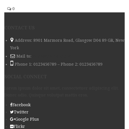
0
CONTACT US
Address: 8901 Marmora Road, Glasgow D04 89 GR, New
York
Mail to:
sales@yoursite.com
Phone 1: 0123456789 – Phone 2: 0123456789
SOCIAL CONNECT
Lorem ipsum dolor sit amet, consectetuer adipiscing elit.
Donec odio. Quisque volutpat mattis eros.
Facebook
Twitter
Google Plus
Flickr