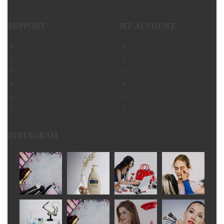
SUPPORT
MY ACCOUNT
Product Support
Contact Us
PC Setup & Support
About Us
Services
F.A.Q
Extended Service Plans
Help Center
Community
Check out
Discount
My Order
INSTAGRAM