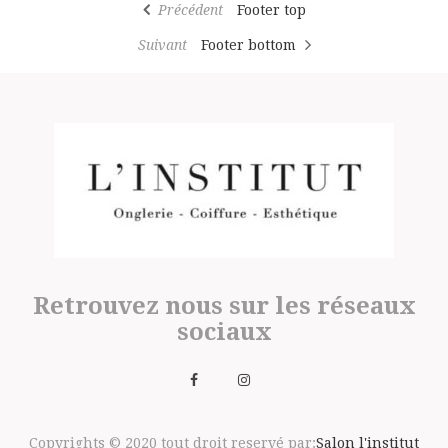
Article
Précédent
Footer top
de
précédent
Article
Suivant
Footer bottom
l’article
suivant
Retrouvez nous sur les réseaux
sociaux
Copyrights © 2020 tout droit reservé par:
Salon l'institut