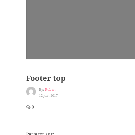
Footer top
By:
Ruben
12 juin 2017
0
Partager sur: