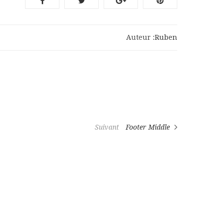
Auteur :
Ruben
Article
Suivant
Footer Middle
suivant
 la newsletter