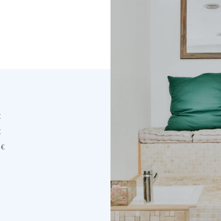
€
€
 €