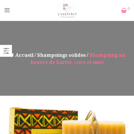
0
Accueil
Shampoings solides
Shampoing au
beurre de karité, coco et miel