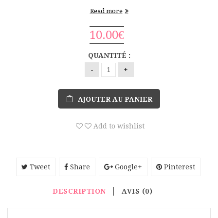
végétales afin de respecter le film hydrolipidique
Read more
protecteur de la peau. Un shampoing solide artisanal à
la recette unique, à base d’ingrédients d’origine
10.00
€
naturelle soigneusement sélectionnés, …
QUANTITÉ :
AJOUTER AU PANIER
Add to wishlist
Tweet
Share
Google+
Pinterest
DESCRIPTION
AVIS (0)