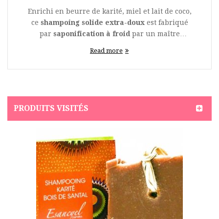
Enrichi en beurre de karité, miel et lait de coco,
ce
shampoing solide extra-doux
est fabriqué
par
saponification à froid
par un maître
savonnier. Une méthode de fabrication artisanale
Read more
ancestrale qui permet de préserver toutes
les
qualités nutritives des huiles végétales
afin
de respecter le film hydrolipidique protecteur de
la peau. Un
shampoing solide artisanal
à
la recette unique, à base d’ingrédients d'origine
PRODUITS VISITÉS
naturelle soigneusement sélectionnés, il est
fabriqué sans tensioactif, sans paraben et sans
sulfate. Un shampoing solide éco
responsable,
écologique et économique
, il
remplacera facilement 2 à 3 bouteilles de
shampooing liquide. Un
shampoing solide
qui va
entretenir idéalement les
cheveux abîmés et
ternes
, afin de leur apporter tous les nutriments
et les bienfaits pour qu'ils retrouvent un aspect
plus soyeux et resplendissant de santé. Le
beurre