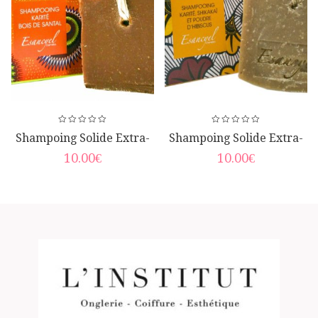
Shampoing Solide Extra-
Shampoing Solide Extra-
Doux Au Beurre De Karité
Doux Au Beurre De
10.00
€
10.00
€
Et Poudre De Bois De
Karité, Fleur D’hibiscus Et
Santal
Poudre De Shikakaï