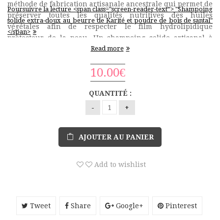
méthode de fabrication artisanale ancestrale qui permet de
Poursuivre la lecture <span class="screen-reader-text”> "Shampoing
préserver toutes les qualités nutritives des huiles
solide extra-doux au beurre de Karité et poudre de bois de santal"
végétales afin de respecter le film hydrolipidique
</span>
protecteur de la peau. Un shampoing solide artisanal à
Read more
la recette unique, à base d’ingrédients d’origine …
10.00
€
QUANTITÉ :
AJOUTER AU PANIER
Add to wishlist
Tweet
Share
Google+
Pinterest