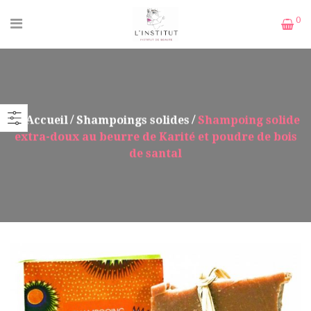
0
Accueil
Shampoings solides
Shampoing solide
extra-doux au beurre de Karité et poudre de bois
de santal