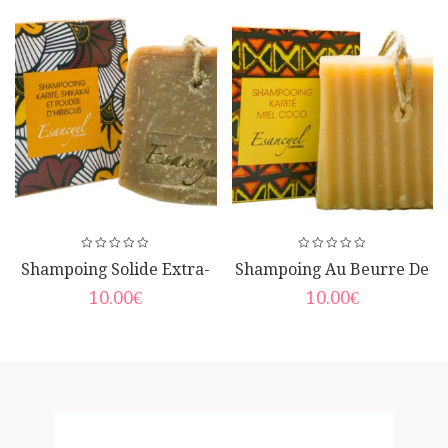
Shampoing Solide Extra-
Shampoing Au Beurre De
Doux Au Beurre De
Karité, Coco Et Miel
10.00
€
10.00
€
Karité, Fleur D’hibiscus Et
Poudre De Shikakaï