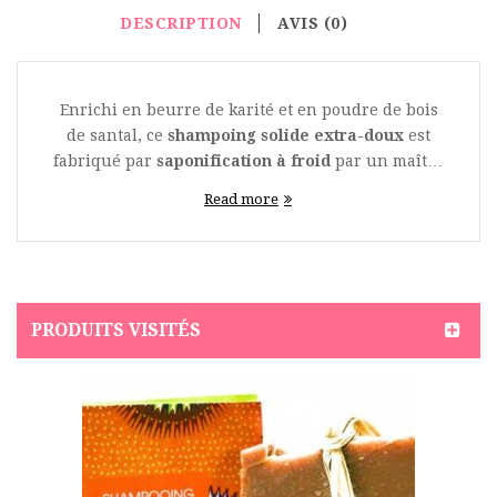
DESCRIPTION
AVIS (0)
Enrichi en beurre de karité et en poudre de bois
de santal, ce
shampoing solide extra-doux
est
fabriqué par
saponification à froid
par un maître
savonnier. Une méthode de fabrication artisanale
Read more
ancestrale qui permet de préserver toutes
les
qualités nutritives des huiles végétales
afin
de respecter le film hydrolipidique protecteur de
la peau. Un
shampoing solide artisanal
à
la recette unique, à base d’ingrédients d'origine
PRODUITS VISITÉS
naturelle soigneusement sélectionnés, il est
fabriqué sans tensioactif, sans paraben et sans
sulfate. Un shampoing solide éco
responsable,
écologique et économique
, qui
remplacera 2 à 3 bouteilles de shampooing
liquide. Un
shampoing solide
qui va entretenir
idéalement les
cuirs chevelus sensibles
, mais