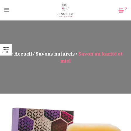
0
Accueil
Savons naturels
Savon au karité et
miel