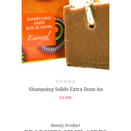
réparatrices
qui protègent du dessèchement
cutané. Associé au karité, le miel quant à lui,
nourrit et adoucit l’épiderme tout en lui
redonnant, souplesse et brillance. Ce
savon
parfumé coco
convient aux peaux sèches, peaux
sensibles et/ou à problèmes de toute la famille y
compris les jeunes enfants et nourrissons
Shampoing Solide Extra-Doux Au
Beurre De Karité Et Poudre De Bois De
10.00
€
Santal
Beauty Product