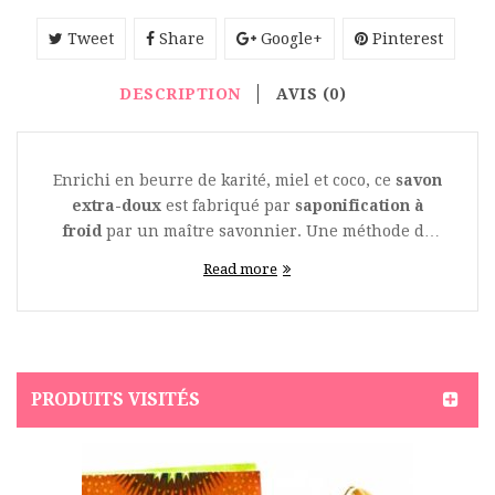
Tweet
Share
Google+
Pinterest
DESCRIPTION
AVIS (0)
Enrichi en beurre de karité, miel et coco, ce
savon
extra-doux
est fabriqué par
saponification à
froid
par un maître savonnier. Une méthode de
fabrication artisanale ancestrale qui permet de
Read more
préserver toutes les
qualités nutritives des huiles
végétales
et de la
glycérine naturelle
afin de
respecter le film hydrolipidique protecteur de la
peau. Un savon artisanal à la recette unique, à
base d’ingrédients soigneusement sélectionnés,
PRODUITS VISITÉS
qui permettent de
nourrir, hydrater, adoucir,
protéger
, en laissant la peau saine grâce à sa
composition exceptionnelle. Le
beurre de
karité
possède des
vertus régénératrices et