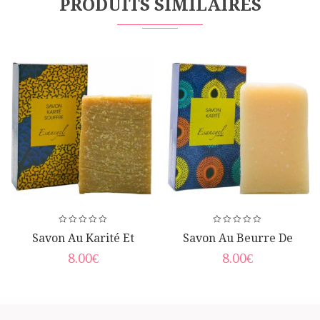
PRODUITS SIMILAIRES
Savon Au Karité Et
Savon Au Beurre De
Souffre
Karité
8.00
€
8.00
€