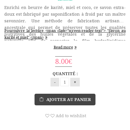
Enrichi en beurre de karité, miel et coco, ce savon extra-
doux est fabriqué par saponification à froid par un maître
savonnier. Une méthode de fabrication artisanale
ancestrale qui permet de préserver toutes les qualités
Poursuivre la lecture <span class="screen-reader-text”> "Savon au
nutritives des huiles végétales et de la glycérine
karité et miel" </span>
naturelle afin de respecter le film hydrolipidique
Read more
protecteur de la peau. Un savon artisanal à la recette
unique, à base d’ingrédients soigneusement …
8.00
€
QUANTITÉ :
AJOUTER AU PANIER
Add to wishlist