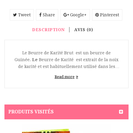
Tweet
Share
Google+
Pinterest
DESCRIPTION
AVIS (0)
Le Beurre de Karité Brut est un beurre de
Guinée.
Le
Beurre de Karité est extrait de la noix
de karité et est habituellement utilisé dans les
baumes à lèvres, crèmes hydratantes pour le
Read more
visage et les huiles de bain. Il aide à traiter les
irritations légères de la peau. Le beurre de karité
est idéal pour hydrater toutes les parties du corps.
La différence entre ce
beurre de Karité
Bru
t
d'altitude et les beurres de karité venant
PRODUITS VISITÉS
d'autres régions se trouve dans les noix qui sont
beaucoup plus petites et contiennent 75% d'huile
pour 25% de déchets contre celui des autres