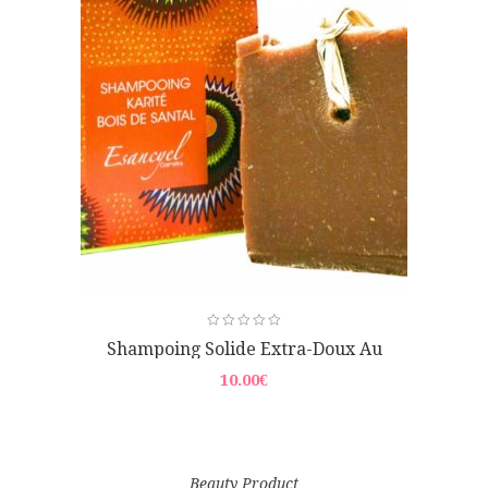
régions qui sont à 50/50. Cette différence est due
au climat. Le
beurre de Karité Brut
de Guinée
assouplit et nourrit les peaux sèches ou
déshydratées. Il protège contre les agressions du
soleil, du vent , du vent.
Le beurre de karité Brut
apaise et calme les irritations, prévient les
allergies au soleil, il prolonge le bronzage.
Shampoing Solide Extra-Doux Au
Beurre De Karité Et Poudre De Bois De
10.00
€
Santal
Beauty Product