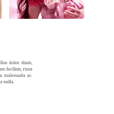
llus dolor diam,
m facilisis, risus
la malesuada ac.
s nulla.