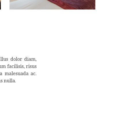
llus dolor diam,
m facilisis, risus
la malesuada ac.
s nulla.