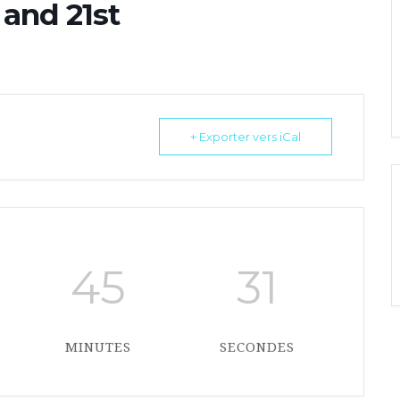
 and 21st
+ Exporter vers iCal
45
31
MINUTES
SECONDES