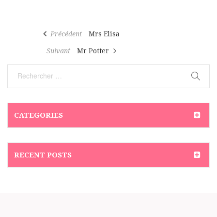
Navigation
Article
Précédent
Mrs Elisa
de
précédent
Article
Suivant
Mr Potter
l’article
suivant
CATEGORIES
RECENT POSTS