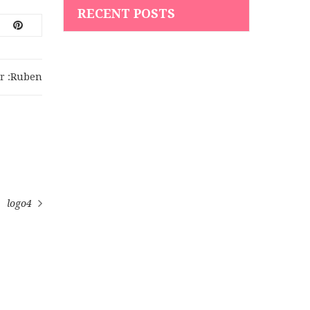
RECENT POSTS
r :
Ruben
logo4