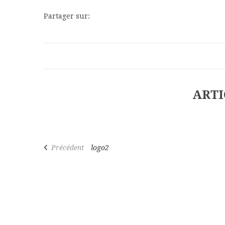
Partager sur:
ARTI
Navigation
Article
Précédent
logo2
précédent
de
l’article