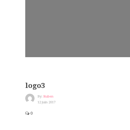
logo3
By:
Ruben
12 juin 2017
0