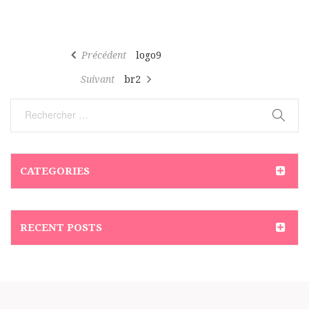
Navigation
Article
Précédent
logo9
de
précédent
Article
Suivant
br2
l’article
suivant
CATEGORIES
RECENT POSTS